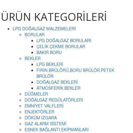
ÜRÜN KATEGORİLERİ
LPG DOĞALGAZ MALZEMELERİ
BORULAR
LPG DOĞALGAZ BORULARI
ÇELİK ÇEKME BORULAR
BAKIR BORU
BEKLER
LPG BEKLERİ
FIRIN BRÜLÖRÜ,BORU BRÜLÖR,PETEK
BRÜLÖR
DOĞALGAZ BEKLERİ
ATMOSFERİK BEKLER
DÜĞMELER
DOĞALGAZ REGÜLATÖRLERİ
EMNİYET VALFLERİ
ENJEKTÖRLER
DÖKÜM IZGARA
GAZ ALARM SİSTEMİ
ESNEK BAĞLANTI EKİPMANLARI