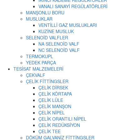
İKİNCİ KADEME REGÜLATÖRLER
VANALI SANAYİ REGÜLATÖRLERİ
MANŞONLU BORU
MUSLUKLAR
VENTİLLİ GAZ MUSLUKLARI
KUZİNE MUSLUK
SELENOİD VALFLER
NA SELENOİD VALF
NC SELENOİD VALF
TERMOKUPL
YEDEK PARÇA
TESİSAT MALZEMELERİ
ÇEKVALF
ÇELİK FİTTİNGSLER
ÇELİK DİRSEK
ÇELİK KÖRTAPA
ÇELİK LÜLE
ÇELİK MANŞON
ÇELİK NİPEL
ÇELİK ORANTILI NİPEL
ÇELİK REDÜKSİYON
ÇELİK TEE
DÖKÜM GALVANİZ FİTTİNGSLER