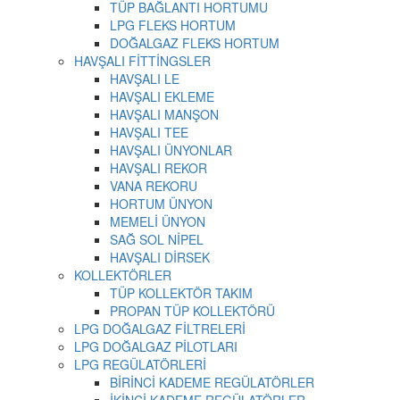
TÜP BAĞLANTI HORTUMU
LPG FLEKS HORTUM
DOĞALGAZ FLEKS HORTUM
HAVŞALI FİTTİNGSLER
HAVŞALI LE
HAVŞALI EKLEME
HAVŞALI MANŞON
HAVŞALI TEE
HAVŞALI ÜNYONLAR
HAVŞALI REKOR
VANA REKORU
HORTUM ÜNYON
MEMELİ ÜNYON
SAĞ SOL NİPEL
HAVŞALI DİRSEK
KOLLEKTÖRLER
TÜP KOLLEKTÖR TAKIM
PROPAN TÜP KOLLEKTÖRÜ
LPG DOĞALGAZ FİLTRELERİ
LPG DOĞALGAZ PİLOTLARI
LPG REGÜLATÖRLERİ
BİRİNCİ KADEME REGÜLATÖRLER