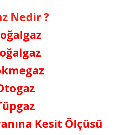
z Nedir ?
oğalgaz
oğalgaz
ökmegaz
Otogaz
Tüpgaz
anına Kesit Ölçüsü