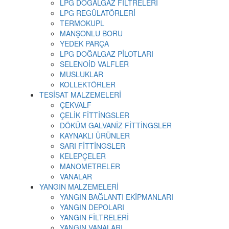
LPG DOĞALGAZ FİLTRELERİ
LPG REGÜLATÖRLERİ
TERMOKUPL
MANŞONLU BORU
YEDEK PARÇA
LPG DOĞALGAZ PİLOTLARI
SELENOİD VALFLER
MUSLUKLAR
KOLLEKTÖRLER
TESİSAT MALZEMELERİ
ÇEKVALF
ÇELİK FİTTİNGSLER
DÖKÜM GALVANİZ FİTTİNGSLER
KAYNAKLI ÜRÜNLER
SARI FİTTİNGSLER
KELEPÇELER
MANOMETRELER
VANALAR
YANGIN MALZEMELERİ
YANGIN BAĞLANTI EKİPMANLARI
YANGIN DEPOLARI
YANGIN FİLTRELERİ
YANGIN VANALARI