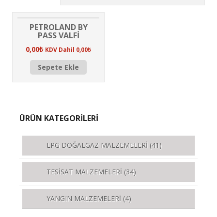
PETROLAND BY
PASS VALFİ
0,00
₺
KDV Dahil
0,00
₺
Sepete Ekle
ÜRÜN KATEGORİLERİ
LPG DOĞALGAZ MALZEMELERİ
(41)
TESİSAT MALZEMELERİ
(34)
YANGIN MALZEMELERİ
(4)