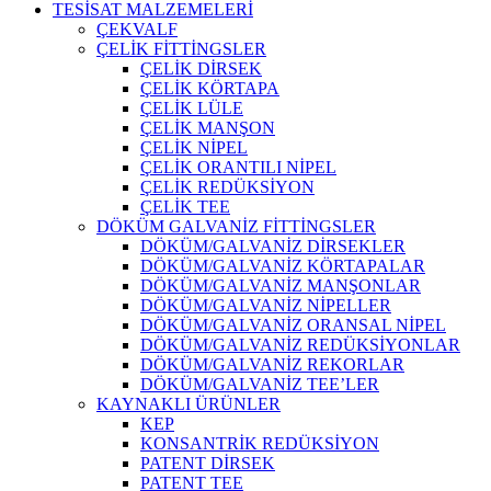
TESİSAT MALZEMELERİ
ÇEKVALF
ÇELİK FİTTİNGSLER
ÇELİK DİRSEK
ÇELİK KÖRTAPA
ÇELİK LÜLE
ÇELİK MANŞON
ÇELİK NİPEL
ÇELİK ORANTILI NİPEL
ÇELİK REDÜKSİYON
ÇELİK TEE
DÖKÜM GALVANİZ FİTTİNGSLER
DÖKÜM/GALVANİZ DİRSEKLER
DÖKÜM/GALVANİZ KÖRTAPALAR
DÖKÜM/GALVANİZ MANŞONLAR
DÖKÜM/GALVANİZ NİPELLER
DÖKÜM/GALVANİZ ORANSAL NİPEL
DÖKÜM/GALVANİZ REDÜKSİYONLAR
DÖKÜM/GALVANİZ REKORLAR
DÖKÜM/GALVANİZ TEE’LER
KAYNAKLI ÜRÜNLER
KEP
KONSANTRİK REDÜKSİYON
PATENT DİRSEK
PATENT TEE