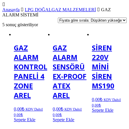
Anasayfa
LPG DOĞALGAZ MALZEMELERİ
GAZ
ALARM SİSTEMİ
5 sonuç gösteriliyor
GAZ
GAZ
SİREN
ALARM
ALARM
220V
KONTROL
SENSÖRÜ
MİNİ
PANELİ 4
EX-PROOF
SİREN
ZONE
ATEX
MS190
AREL
AREL
0,00
₺
KDV Dahil
0,00
₺
0,00
₺
0,00
₺
KDV Dahil
KDV Dahil
Sepete Ekle
0,00
₺
0,00
₺
Sepete Ekle
Sepete Ekle