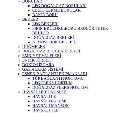
BORULAR
LPG DOĞALGAZ BORULARI
ÇELİK ÇEKME BORULAR
BAKIR BORU
BEKLER
LPG BEKLERİ
FIRIN BRÜLÖRÜ,BORU BRÜLÖR,PETEK
BRÜLÖR
DOĞALGAZ BEKLERİ
ATMOSFERİK BEKLER
DÜĞMELER
DOĞALGAZ REGÜLATÖRLERİ
EMNİYET VALFLERİ
ENJEKTÖRLER
DÖKÜM IZGARA
GAZ ALARM SİSTEMİ
ESNEK BAĞLANTI EKİPMANLARI
TÜP BAĞLANTI HORTUMU
LPG FLEKS HORTUM
DOĞALGAZ FLEKS HORTUM
HAVŞALI FİTTİNGSLER
HAVŞALI LE
HAVŞALI EKLEME
HAVŞALI MANŞON
HAVŞALI TEE