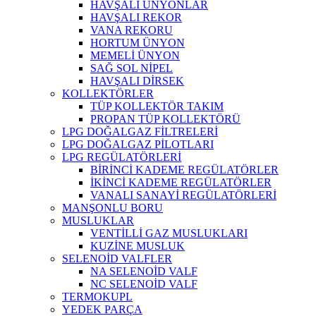
HAVŞALI ÜNYONLAR
HAVŞALI REKOR
VANA REKORU
HORTUM ÜNYON
MEMELİ ÜNYON
SAĞ SOL NİPEL
HAVŞALI DİRSEK
KOLLEKTÖRLER
TÜP KOLLEKTÖR TAKIM
PROPAN TÜP KOLLEKTÖRÜ
LPG DOĞALGAZ FİLTRELERİ
LPG DOĞALGAZ PİLOTLARI
LPG REGÜLATÖRLERİ
BİRİNCİ KADEME REGÜLATÖRLER
İKİNCİ KADEME REGÜLATÖRLER
VANALI SANAYİ REGÜLATÖRLERİ
MANŞONLU BORU
MUSLUKLAR
VENTİLLİ GAZ MUSLUKLARI
KUZİNE MUSLUK
SELENOİD VALFLER
NA SELENOİD VALF
NC SELENOİD VALF
TERMOKUPL
YEDEK PARÇA