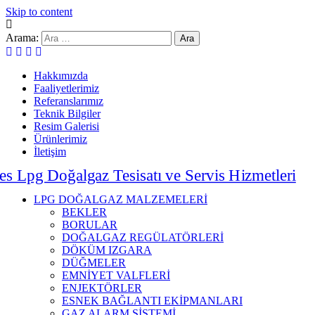
Skip to content
Arama:
Hakkımızda
Faaliyetlerimiz
Referanslarımız
Teknik Bilgiler
Resim Galerisi
Ürünlerimiz
İletişim
LPG DOĞALGAZ MALZEMELERİ
BEKLER
BORULAR
DOĞALGAZ REGÜLATÖRLERİ
DÖKÜM IZGARA
DÜĞMELER
EMNİYET VALFLERİ
ENJEKTÖRLER
ESNEK BAĞLANTI EKİPMANLARI
GAZ ALARM SİSTEMİ