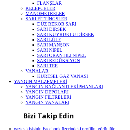
FLANŞLAR
KELEPÇELER
MANOMETRELER
SARI FİTTİNGSLER
DÜZ REKOR SARI
SARI DİRSEK
SARI KUYRUKLU DİRSEK
SARI LÜLE
SARI MANŞON
SARI NİPEL
SARI ORANTILI NİPEL
SARI REDÜKSİYON
SARI TEE
VANALAR
KÜRESEL GAZ VANASI
YANGIN MALZEMELERİ
YANGIN BAĞLANTI EKİPMANLARI
YANGIN DEPOLARI
YANGIN FİLTRELERİ
YANGIN VANALARI
Bizi Takip Edin
gaztes kişisinin Facebook üzerindeki profilini görüntüle