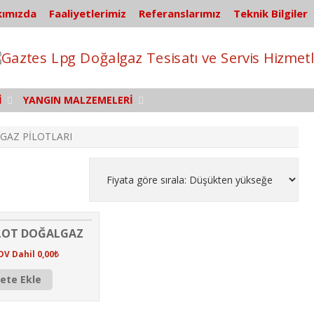
ımızda
Faaliyetlerimiz
Referanslarımız
Teknik Bilgiler
İ
YANGIN MALZEMELERİ
GAZ PİLOTLARI
İLOT DOĞALGAZ
DV Dahil
0,00
₺
ete Ekle