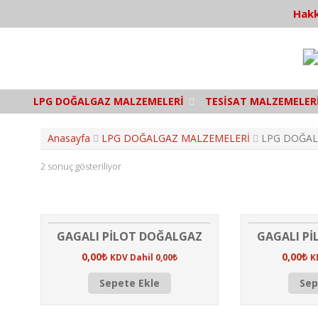
S
Hakk
k
i
p
t
o
c
LPG DOĞALGAZ MALZEMELERİ
TESİSAT MALZEMELER
o
n
t
Anasayfa
LPG DOĞALGAZ MALZEMELERİ
LPG DOĞAL
e
n
2 sonuç gösteriliyor
t
GAGALI PİLOT DOĞALGAZ
GAGALI P
0,00
₺
0,00
₺
KDV Dahil
0,00
₺
K
Sepete Ekle
Sep