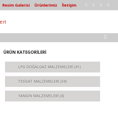
Resim Galerisi
Ürünlerimiz
İletişim
ÜRÜN KATEGORİLERİ
LPG DOĞALGAZ MALZEMELERİ
(41)
TESİSAT MALZEMELERİ
(34)
YANGIN MALZEMELERİ
(4)