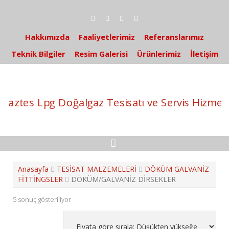
S
k
i
p
Hakkımızda
Faaliyetlerimiz
Referanslarımız
t
Teknik Bilgiler
Resim Galerisi
Ürünlerimiz
İletişim
o
c
o
n
t
e
n
t
Anasayfa
TESİSAT MALZEMELERİ
DÖKÜM GALVANİZ
FİTTİNGSLER
DÖKÜM/GALVANİZ DİRSEKLER
5 sonuç gösteriliyor