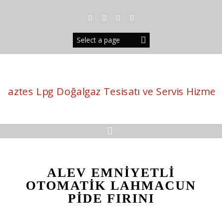
S
k
i
p
t
o
c
o
n
t
e
n
t
ALEV EMNİYETLİ
OTOMATİK LAHMACUN
PİDE FIRINI