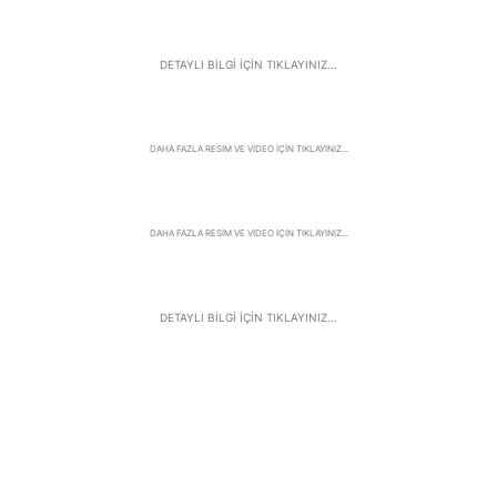
DETAYLI BİLGİ İÇİN TIKLAYINIZ...
DAHA FAZLA RESİM VE VİDEO İÇİN TIKLAYINIZ...
DAHA FAZLA RESİM VE VİDEO İÇİN TIKLAYINIZ...
DETAYLI BİLGİ İÇİN TIKLAYINIZ...