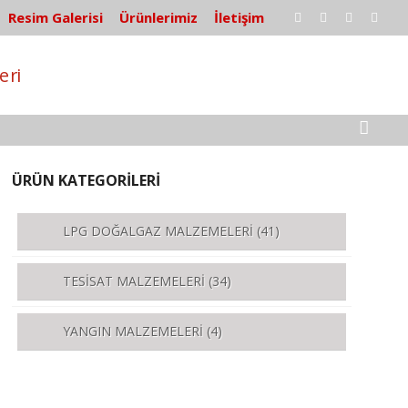
Resim Galerisi
Ürünlerimiz
İletişim
ÜRÜN KATEGORİLERİ
LPG DOĞALGAZ MALZEMELERİ
(41)
TESİSAT MALZEMELERİ
(34)
YANGIN MALZEMELERİ
(4)