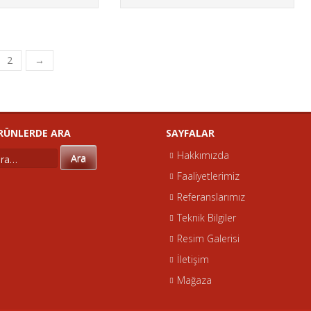
2
→
ERDE ARA
SAYFALAR
Hakkımızda
Ara
Faaliyetlerimiz
Referanslarımız
Teknik Bilgiler
Resim Galerisi
İletişim
Mağaza