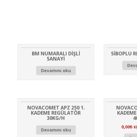
BM NUMARALI DİŞLİ
SİBOPLU R
SANAYİ
Dev
Devamını oku
NOVACOMET APZ 250 1.
NOVACOM
KADEME REGÜLATÖR
KADEME
30KG/H
4
0,00
₺
K
Devamını oku