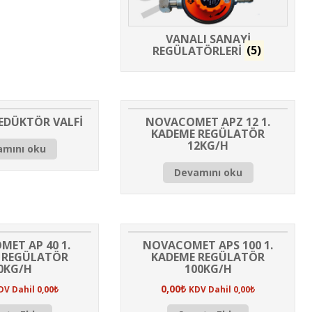
VANALI SANAYİ
REGÜLATÖRLERİ
(5)
EDÜKTÖR VALFİ
NOVACOMET APZ 12 1.
KADEME REGÜLATÖR
12KG/H
amını oku
Devamını oku
ET AP 40 1.
NOVACOMET APS 100 1.
 REGÜLATÖR
KADEME REGÜLATÖR
0KG/H
100KG/H
0,00
₺
DV Dahil
0,00
₺
KDV Dahil
0,00
₺