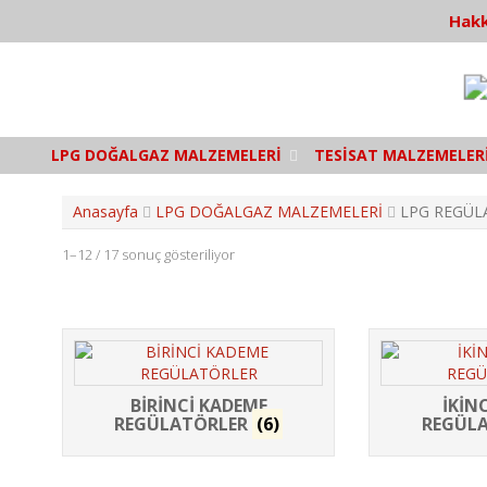
S
Hakk
k
i
p
t
o
c
LPG DOĞALGAZ MALZEMELERİ
TESİSAT MALZEMELER
o
n
t
Anasayfa
LPG DOĞALGAZ MALZEMELERİ
LPG REGÜL
e
n
1–12 / 17 sonuç gösteriliyor
t
BİRİNCİ KADEME
İKİN
REGÜLATÖRLER
(6)
REGÜL