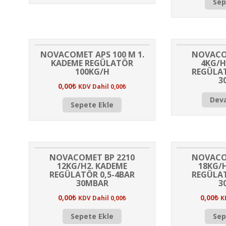
Sep
NOVACOMET APS 100 M 1.
NOVACO
KADEME REGÜLATÖR
4KG/H
100KG/H
REGÜLAT
3
0,00
₺
KDV Dahil
0,00
₺
Dev
Sepete Ekle
NOVACOMET BP 2210
NOVACO
12KG/H2. KADEME
18KG/H
REGÜLATÖR 0,5-4BAR
REGÜLAT
30MBAR
3
0,00
₺
0,00
₺
KDV Dahil
0,00
₺
K
Sepete Ekle
Sep