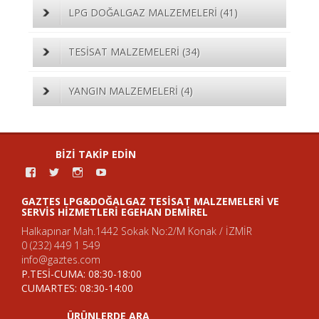
LPG DOĞALGAZ MALZEMELERİ
(41)
TESİSAT MALZEMELERİ
(34)
YANGIN MALZEMELERİ
(4)
BIZI TAKIP EDIN
g
g
g
g
a
a
a
a
z
z
z
z
GAZTES LPG&DOĞALGAZ TESISAT MALZEMELERI VE
t
t
t
t
SERVIS HIZMETLERI EGEHAN DEMIREL
e
e
e
e
s
s
s
s
Halkapınar Mah.1442 Sokak No:2/M Konak / İZMİR
k
k
l
k
0 (232) 449 1 549
i
i
p
i
info@gaztes.com
ş
ş
g
ş
P.TESİ-CUMA: 08:30-18:00
i
i
d
i
s
s
o
s
CUMARTES: 08:30-14:00
i
i
g
i
n
n
a
n
ÜRÜNLERDE ARA