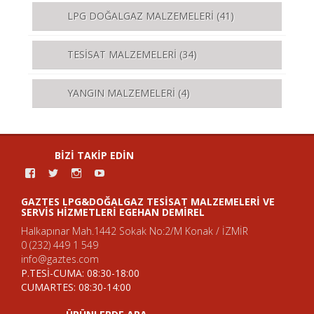
LPG DOĞALGAZ MALZEMELERİ
(41)
TESİSAT MALZEMELERİ
(34)
YANGIN MALZEMELERİ
(4)
BIZI TAKIP EDIN
g
g
g
g
a
a
a
a
z
z
z
z
GAZTES LPG&DOĞALGAZ TESISAT MALZEMELERI VE
t
t
t
t
SERVIS HIZMETLERI EGEHAN DEMIREL
e
e
e
e
s
s
s
s
Halkapınar Mah.1442 Sokak No:2/M Konak / İZMİR
k
k
l
k
0 (232) 449 1 549
i
i
p
i
info@gaztes.com
ş
ş
g
ş
P.TESİ-CUMA: 08:30-18:00
i
i
d
i
s
s
o
s
CUMARTES: 08:30-14:00
i
i
g
i
n
n
a
n