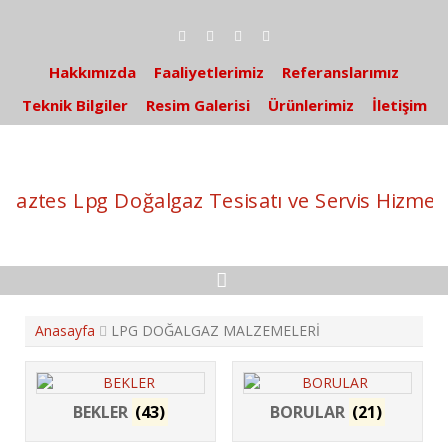
S
k
i
p
Hakkımızda
Faaliyetlerimiz
Referanslarımız
t
Teknik Bilgiler
Resim Galerisi
Ürünlerimiz
İletişim
o
c
o
n
t
e
n
t
Anasayfa
LPG DOĞALGAZ MALZEMELERİ
BEKLER
(43)
BORULAR
(21)