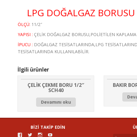
LPG DOĞALGAZ BORUSU 
ÖLÇÜ:
11/2″
YAPISI :
ÇELİK DOĞALGAZ BORUSU,POLİETİLEN KAPLAMA
İPUCU :
DOĞALGAZ TESİSATLARINDA,LPG TESİSATLARINDA
TESİSATLARINDA KULLANILABİLİR.
İlgili ürünler
ÇELİK ÇEKME BORU 1/2″
BAKIR BO
SCH40
Dev
Devamını oku
BIZI TAKIP EDIN
ÜRÜNL
g
g
g
g
A