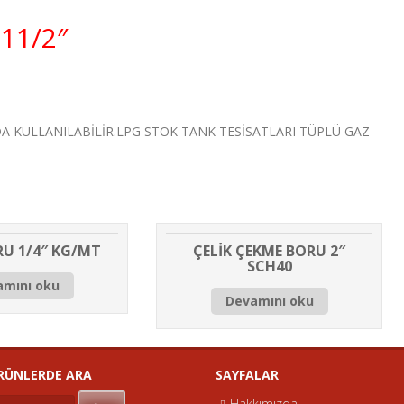
11/2″
 KULLANILABİLİR.LPG STOK TANK TESİSATLARI TÜPLÜ GAZ
RU 1/4″ KG/MT
ÇELİK ÇEKME BORU 2″
SCH40
amını oku
Devamını oku
ERDE ARA
SAYFALAR
Hakkımızda