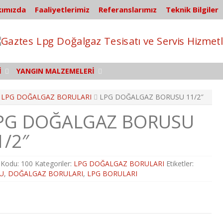
ımızda
Faaliyetlerimiz
Referanslarımız
Teknik Bilgiler
İ
YANGIN MALZEMELERİ
LPG DOĞALGAZ BORULARI
LPG DOĞALGAZ BORUSU 11/2″
PG DOĞALGAZ BORUSU
1/2″
 Kodu:
100
Kategoriler:
LPG DOĞALGAZ BORULARI
Etiketler:
U
,
DOĞALGAZ BORULARI
,
LPG BORULARI