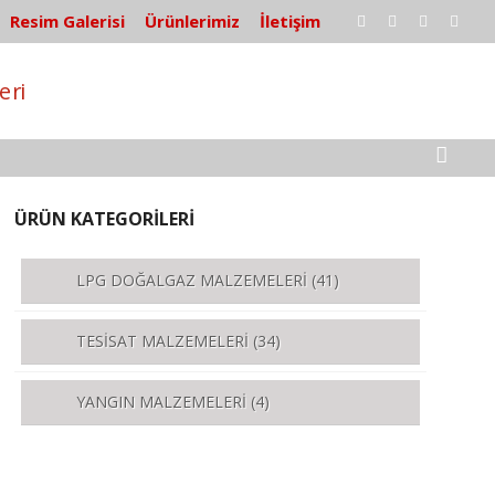
Resim Galerisi
Ürünlerimiz
İletişim
ÜRÜN KATEGORİLERİ
LPG DOĞALGAZ MALZEMELERİ
(41)
TESİSAT MALZEMELERİ
(34)
YANGIN MALZEMELERİ
(4)